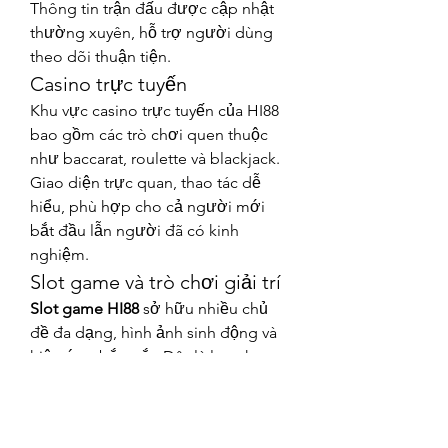
Thông tin trận đấu được cập nhật 
thường xuyên, hỗ trợ người dùng 
theo dõi thuận tiện.
Casino trực tuyến
Khu vực casino trực tuyến của HI88 
bao gồm các trò chơi quen thuộc 
như baccarat, roulette và blackjack. 
Giao diện trực quan, thao tác dễ 
hiểu, phù hợp cho cả người mới 
bắt đầu lẫn người đã có kinh 
nghiệm.
Slot game và trò chơi giải trí
Slot game HI88
 sở hữu nhiều chủ 
đề đa dạng, hình ảnh sinh động và 
hiệu ứng bắt mắt. Đây là lựa chọn 
phù hợp cho những ai muốn giải trí 
nhẹ nhàng trong thời gian rảnh.
Game bắn cá