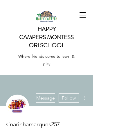
HAPPY
CAMPERS
MONTESS
ORI SCHOOL
Where friends come to learn &
play
More actions
Message
Follow
sinarinhamarques257