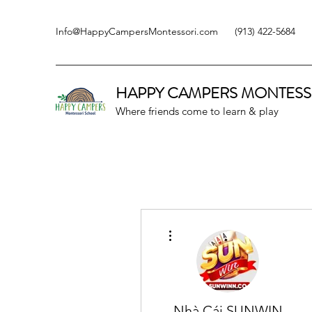
Info@HappyCampersMontessori.com
(913) 422-5684
HAPPY CAMPERS
MONTESS
Where friends come to learn & play
More actions
Nhà Cái SUNWIN