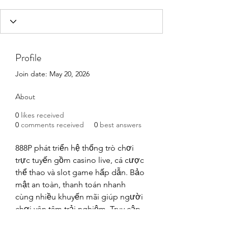
Profile
Join date: May 20, 2026
About
0
likes received
0
comments received
0
best answers
888P phát triển hệ thống trò chơi 
trực tuyến gồm casino live, cá cược 
thể thao và slot game hấp dẫn. Bảo 
mật an toàn, thanh toán nhanh 
cùng nhiều khuyến mãi giúp người 
chơi yên tâm trải nghiệm. Truy cập 
ngay 
https://888pvn.org/