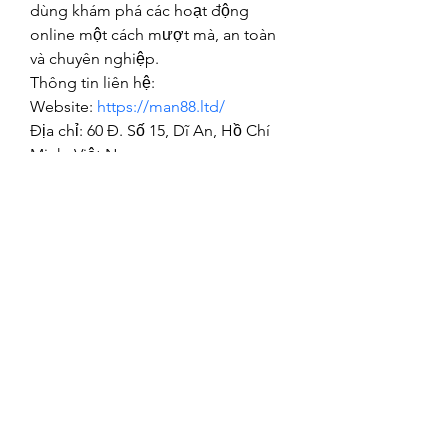
dùng khám phá các hoạt động 
online một cách mượt mà, an toàn 
và chuyên nghiệp.
Thông tin liên hệ:
Website: 
https://man88.ltd/
Địa chỉ: 60 Đ. Số 15, Dĩ An, Hồ Chí 
Minh, Việt Nam
Hotline: 0914372930
Mail: man88ltd@gmail.com
#Man88 #linkvaoMan88 
#trangchuMan88 #nhacaiMan88
©2021 by Happy Campers Daycare.