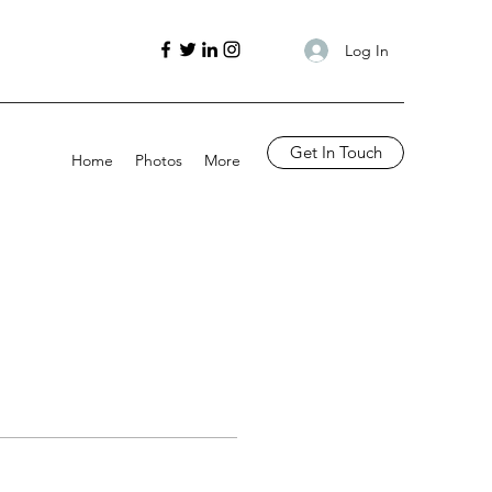
Log In
Get In Touch
Home
Photos
More