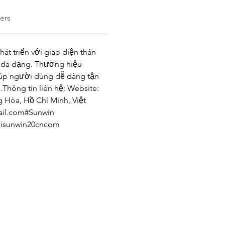
ers
hát triển với giao diện thân 
ệm đa dạng. Thương hiệu 
giúp người dùng dễ dàng tận 
.Thông tin liên hệ: Website: 
g Hòa, Hồ Chí Minh, Việt 
il.com#Sunwin 
taisunwin20cncom