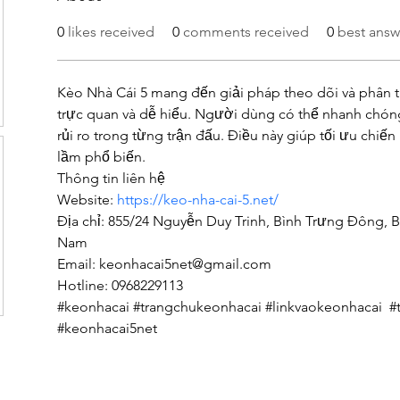
0
likes received
0
comments received
0
best answ
Kèo Nhà Cái 5 mang đến giải pháp theo dõi và phân 
trực quan và dễ hiểu. Người dùng có thể nhanh chón
rủi ro trong từng trận đấu. Điều này giúp tối ưu chiến
lầm phổ biến.
Thông tin liên hệ
Website: 
https://keo-nha-cai-5.net/
Địa chỉ: 855/24 Nguyễn Duy Trinh, Bình Trưng Đông, B
Nam
Email: keonhacai5net@gmail.com
Hotline: 0968229113
#keonhacai #trangchukeonhacai #linkvaokeonhacai  #
#keonhacai5net