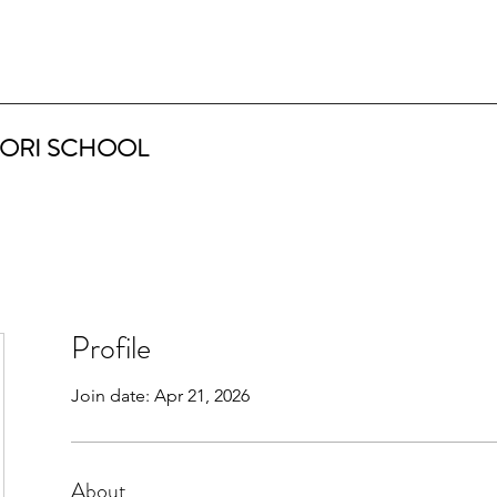
ORI SCHOOL
Profile
Join date: Apr 21, 2026
About