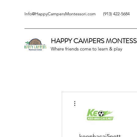
Info@HappyCampersMontessori.com
(913) 422-5684
HAPPY CAMPERS
MONTESS
Where friends come to learn & play
More actions
keonhacai5nett