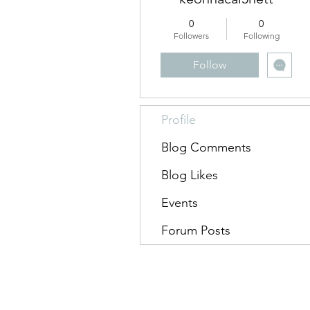
0
0
Followers
Following
Follow
Profile
Blog Comments
Blog Likes
Events
Forum Posts