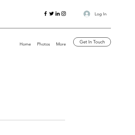
Log In
Get In Touch
Home
Photos
More