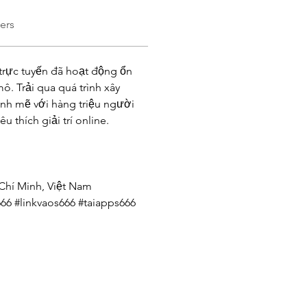
ers
trực tuyến đã hoạt động ổn 
 Trải qua quá trình xây 
ạnh mẽ với hàng triệu người 
 thích giải trí online.
Chí Minh, Việt Nam
66 #linkvaos666 #taiapps666