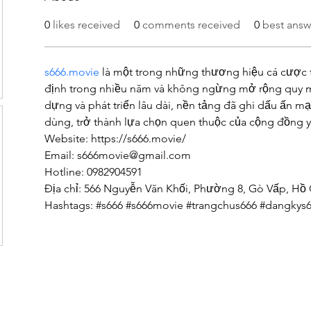
0
likes received
0
comments received
0
best answ
s666.movie
 là một trong những thương hiệu cá cược 
định trong nhiều năm và không ngừng mở rộng quy mô.
dựng và phát triển lâu dài, nền tảng đã ghi dấu ấn m
dùng, trở thành lựa chọn quen thuộc của cộng đồng yêu
Website: https://s666.movie/
Email: s666movie@gmail.com
Hotline: 0982904591
Địa chỉ: 566 Nguyễn Văn Khối, Phường 8, Gò Vấp, Hồ 
Hashtags: #s666 #s666movie #trangchus666 #dangkys6