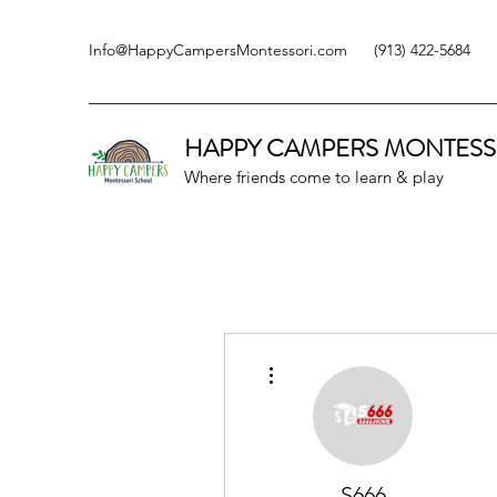
Info@HappyCampersMontessori.com
(913) 422-5684
HAPPY CAMPERS
MONTESS
Where friends come to learn & play
More actions
S666