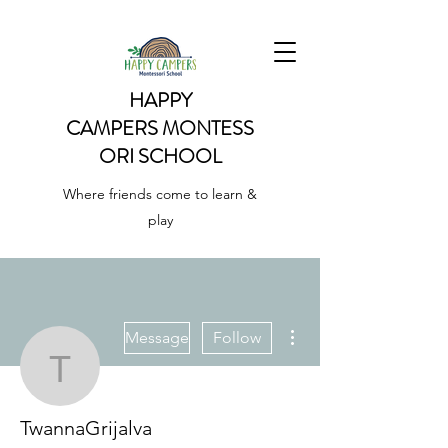
HAPPY
CAMPERS
MONTESS
ORI SCHOOL
Where friends come to learn &
play
More actions
Message
Follow
TwannaGrijalva
TwannaGrijalva