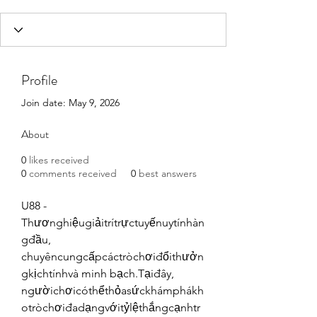
Profile
Join date: May 9, 2026
About
0
likes received
0
comments received
0
best answers
U88 - 
Thươnghiệugiảitrítrựctuyếnuytínhàn
gđầu, 
chuyêncungcấpcáctròchơiđổithưởn
gkịchtínhvà minh bạch.Tạiđây, 
ngườichơicóthểthỏasứckhámphákh
otròchơiđadạngvớitỷlệthắngcạnhtr