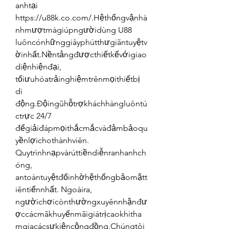
anhtại 
https://u88k.co.com/.Hệthốngvậnhà
nhmượtmàgiúpngườidùng U88 
luôncónhữnggiâyphútthưgiãntuyệtv
ờinhất.Nềntảngđượcthiếtkếvớigiao
diệnhiệnđại, 
tốiưuhóatrảinghiệmtrênmọithiếtbị 
di 
động.Độingũhỗtrợkháchhàngluôntú
ctrực 24/7 
đểgiảiđápmọithắcmắcvàđảmbảoqu
yềnlợichothànhviên. 
Quytrìnhnạpvàrúttiềndiễnranhanhch
óng, 
antoàntuyệtđốinhờhệthốngbảomậtt
iêntiếnnhất. Ngoàira, 
ngườichơicònthườngxuyênnhậnđư
ợccácmãkhuyếnmãigiátrịcaokhitha
mgiacácsựkiệncộngđồng.Chúngtôi 