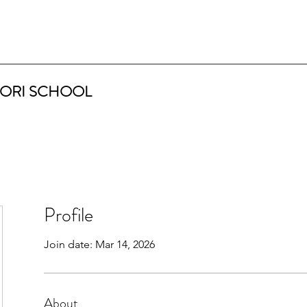
ORI SCHOOL
Profile
Join date: Mar 14, 2026
About