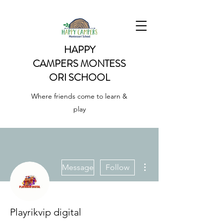
HAPPY
CAMPERS
MONTESS
ORI SCHOOL
Where friends come to learn &
play
More actions
Message
Follow
Playrikvip digital