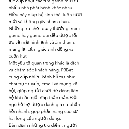
tục cập nhật các tựa game mới từ 
nhiều nhà phát hành khác nhau. 
Điều này giúp hệ sinh thái luôn tươi 
mới và không gây nhàm chán. 
Những trò chơi quay thưởng, mini 
game hay game bài đều được tối 
ưu về mặt hình ảnh và âm thanh, 
mang lại cảm giác sinh động và 
cuốn hút.
Một yếu tố quan trọng khác là dịch 
vụ chăm sóc khách hàng. P3Bet 
cung cấp nhiều kênh hỗ trợ như 
chat trực tuyến, email và mạng xã 
hội, giúp người chơi dễ dàng liên 
hệ khi cần giải đáp thắc mắc. Đội 
ngũ hỗ trợ được đánh giá có phản 
hồi nhanh, góp phần nâng cao sự 
hài lòng của người dùng.
Bên cạnh những ưu điểm, người 