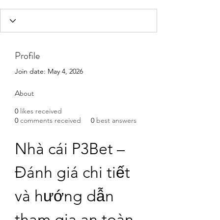
Profile
Join date: May 4, 2026
About
0
likes received
0
comments received
0
best answers
Nhà cái P3Bet – 
Đánh giá chi tiết 
và hướng dẫn 
tham gia an toàn