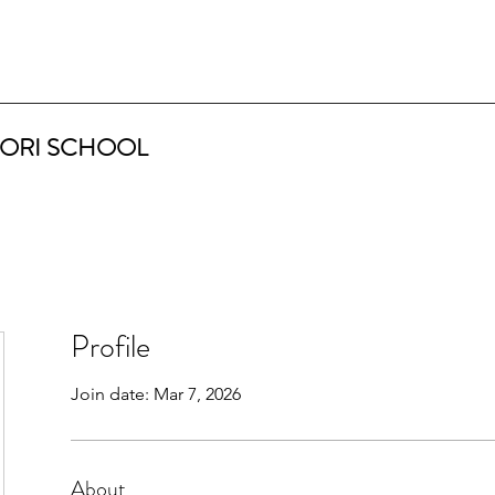
ORI SCHOOL
Profile
Join date: Mar 7, 2026
About