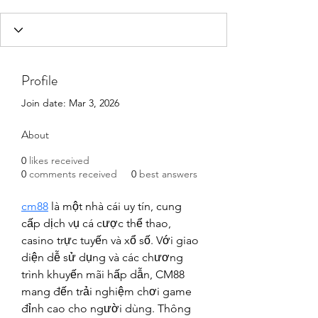
Profile
Join date: Mar 3, 2026
About
0
likes received
0
comments received
0
best answers
cm88
 là một nhà cái uy tín, cung 
cấp dịch vụ cá cược thể thao, 
casino trực tuyến và xổ số. Với giao 
diện dễ sử dụng và các chương 
trình khuyến mãi hấp dẫn, CM88 
mang đến trải nghiệm chơi game 
đỉnh cao cho người dùng. Thông 