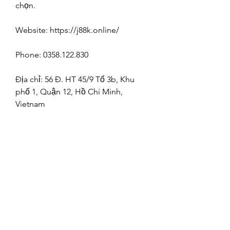
chọn.
Website: https://j88k.online/
Phone: 0358.122.830
Địa chỉ: 56 Đ. HT 45/9 Tổ 3b, Khu 
phố 1, Quận 12, Hồ Chí Minh, 
Vietnam
Email: j88k.online@gmail.com
Tags: #J88 #j88konline 
#trangchu_J88 #dangky_J88 
#linkvao_J88