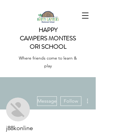
HAPPY
CAMPERS
MONTESS
ORI SCHOOL
Where friends come to learn &
play
More actions
Message
Follow
j88konline