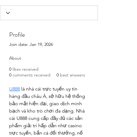
Profile
Join date: Jan 19, 2026
About
0
likes received
0
comments received
0
best answers
U888
 là nhà cái trực tuyến uy tín 
hàng đầu châu Á, sở hữu hệ thống 
bảo mật hiện đại, giao dịch minh 
bạch và kho trò chơi đa dạng. Nhà 
cái U888 cung cấp đầy đủ các sản 
phẩm giải trí hấp dẫn như casino 
trực tuyến, bắn cá đổi thưởng, nổ 