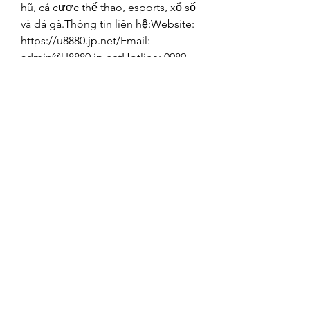
hũ, cá cược thể thao, esports, xổ số 
và đá gà.Thông tin liên hệ:Website: 
https://u8880.jp.net/Email: 
admin@U8880.jp.netHotline: 0989 
113 668Địa chỉ: Số 68 Nguyễn Huệ, 
Phường Bến Nghé, Quận 1, TP. Hồ 
Chí Minh, Việt Nam
©2021 by Happy Campers Daycare.