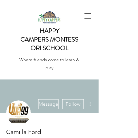
HAPPY
CAMPERS
MONTESS
ORI SCHOOL
Where friends come to learn &
play
More actions
Message
Follow
Camilla Ford