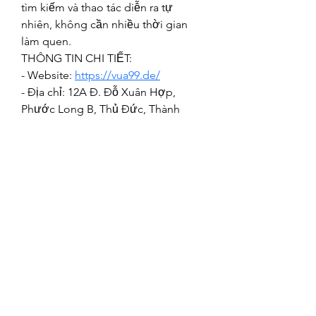
tìm kiếm và thao tác diễn ra tự 
nhiên, không cần nhiều thời gian 
làm quen.
THÔNG TIN CHI TIẾT:
- Website: 
https://vua99.de/
- Địa chỉ: 12A Đ. Đỗ Xuân Hợp, 
Phước Long B, Thủ Đức, Thành 
phố Hồ Chí Minh, Việt Nam
- Email: vua99de@gmail.com
- Hotline: 0968119214
#vua99 #nhacaivua99 #linkvaovua99 
#trangchuvua99 #vua99de
©2021 by Happy Campers Daycare.