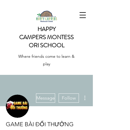
HAPPY
CAMPERS
MONTESS
ORI SCHOOL
Where friends come to learn &
play
More actions
Message
Follow
GAME BÀI ĐỔI THƯỞNG