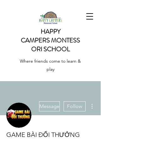
HAPPY
CAMPERS
MONTESS
ORI SCHOOL
Where friends come to learn &
play
More actions
Message
Follow
GAME BÀI ĐỔI THƯỞNG